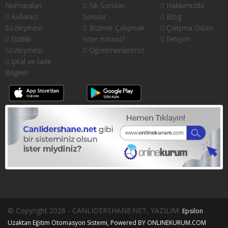
Numaraları
Sık Sorulan
Hakkımızda
Kullanıcı
Sorular
Blog
Sözleşmesi
Bizimle Çalışmak
Çalışma Odası
Gizlilik
İster misiniz?
İletişim
Sözleşmesi
Öğretmenlerimiz
İptal ve İade
Bilgileri
© Copyright 2026 - CANLIDERSHANE.NET, YAZILIM:
Epsilon
Uzaktan Eğitim Otomasyon Sistemi, Powered BY ONLINEKURUM.COM