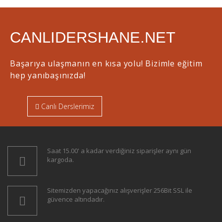
CANLIDERSHANE.NET
Başarıya ulaşmanın en kısa yolu! Bizimle eğitim
hep yanıbaşınızda!
Canlı Derslerimiz
Saat 15.00' a kadar verdiğiniz siparişler aynı gün
kargoda.
Sitemizden yapacağınız alışverişler 256Bit SSL ile
güvence altındadır.