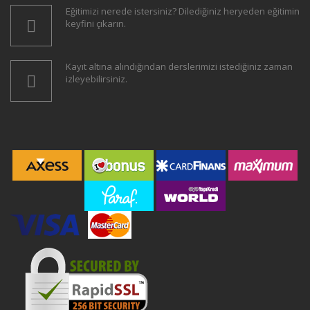
Eğitimizi nerede istersiniz? Dilediğiniz heryeden eğitimin
keyfini çıkarın.
Kayıt altına alındığından derslerimizi istediğiniz zaman
izleyebilirsiniz.