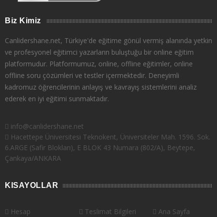
Biz Kimiz
Canlidershane.net, Türkiye'de eğitime gönül vermiş alanında yetkin
ve profesyonel eğitimci yazarların buluştuğu bir online eğitim
platformudur. Platformumuz, online, offline eğitimler, online
offline soru çözümleri ve testler içermektedir. Deneyimli
kadromuz öğrencilerinin anlayış ve kavrayış sistemlerini analiz
ederek en iyi eğitimi sunmaktadır.
info@canlidershane.net
Hacettepe Üniversitesi Teknokent, Üniversiteler Mah. 1596. Sok.
6.ARGE (Safir Blokları), E BLOK 43 Numara (802/A), Beytepe,
Çankaya/ANKARA
KISAYOLLAR
Hesap
Teslimat Bilgileri
Ana Sayfa