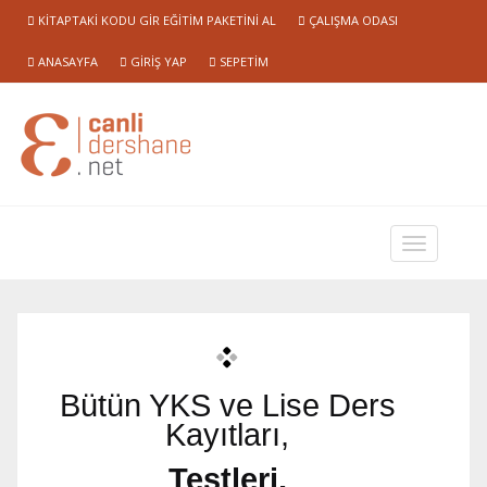
KITAPTAKI KODU GIR EĞITIM PAKETINI AL
ÇALIŞMA ODASI
ANASAYFA
GIRIŞ YAP
SEPETIM
Bütün YKS ve Lise Ders
Kayıtları,
Testleri,