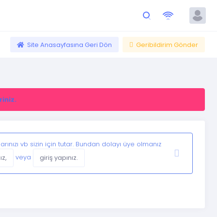
Site Anasayfasına Geri Dön
Geribildirim Gönder
riniz.
rınızı vb sizin için tutar. Bundan dolayı üye olmanız
veya
ız,
giriş yapınız.