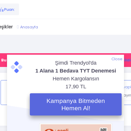
Puan:
eşikler
Anasayfa
Close
Bu ürün ile ilgili düzenleme yapılmamış.
Lütfen yetkililere bildi
İçeriği takip ederken sistem izleme geçmişinizi/test cevapla
kendi geçmişiniz açısından iyi olur.
Üye olmak için tıklayın