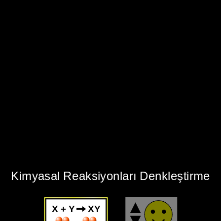
‪Kimyasal Reaksiyonları Denkleştirme‬
X + Y
XY