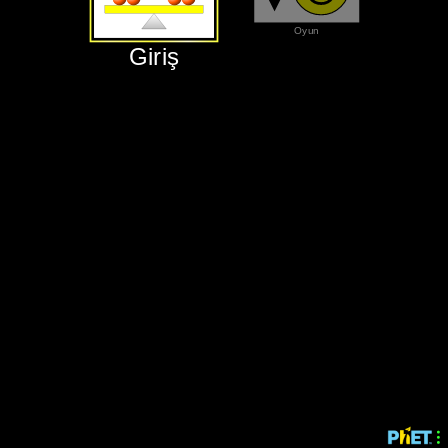
‪Oyun‬
‪Giriş‬
X + Y
XY
‪Giriş‬
‪Oyun‬