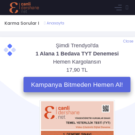
Karma Sorular I
Anasayfa
Close
Bu içerik sadece öğrencilerimiz içindir. Dilerseniz öğrencimiz
olmak için aşağıdaki paketlerden birine sahip olarak bu
içerikleri takip edebilirsiniz;
Aylık Eğitim Aboneliği
Tüm içeriklere sınırsız erişim abonelik ücreti
99 TL
Ürün Detayı
İçeriği takip ederken sistem izleme geçmişinizi/test
cevaplarınızı vb sizin için tutar. Bundan dolayı üye