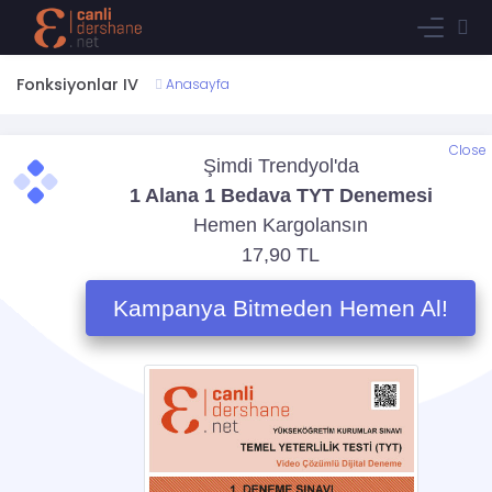
Fonksiyonlar IV
Anasayfa
Close
Bu içerik sadece öğrencilerimiz içindir. Dilerseniz öğrencimiz
olmak için aşağıdaki paketlerden birine sahip olarak bu
içerikleri takip edebilirsiniz;
Aylık Eğitim Aboneliği
Tüm içeriklere sınırsız erişim abonelik ücreti
99 TL
Ürün Detayı
İçeriği takip ederken sistem izleme geçmişinizi/test
cevaplarınızı vb sizin için tutar. Bundan dolayı üye