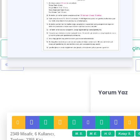
İndirmek için 
Geri
Yorum Yaz
2349 Misafir, 6 Kullanıcı,
M. S.
M. E.
H. Ü.
Kutay S.
G
Toplam: 2355 Kişi