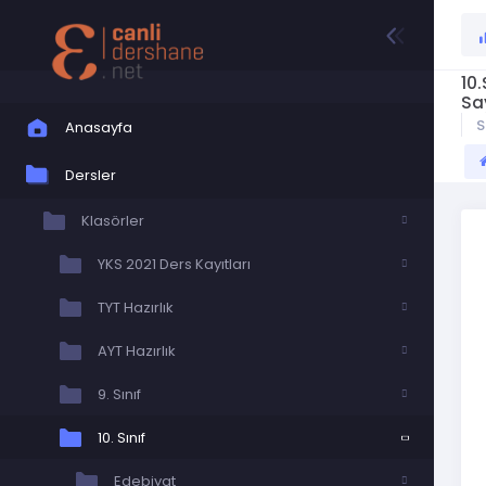
10
Say
S
Anasayfa
Dersler
Klasörler
YKS 2021 Ders Kayıtları
TYT Hazırlık
AYT Hazırlık
9. Sınıf
10. Sınıf
Edebiyat