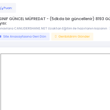
Puan:
.SINIF GÜNCEL MÜFREDAT - (5dkda bir güncellenir) 8193 Gün
ısı:
ınavlara CANLIDERSHANE.NET Uzaktan Eğitim ile hazırlanın kazanın
Site Anasayfasına Geri Dön
Geribildirim Gönder