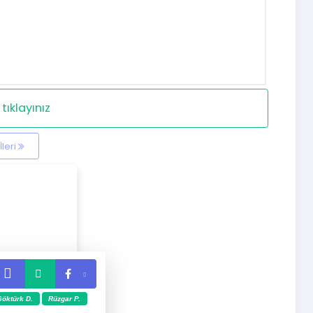
tıklayınız
İleri
öktürk D.
Rüzgar P.