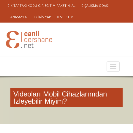
KITAPTAKI KODU GIR EĞITIM PAKETINI AL
ÇALIŞMA ODASI
ANASAYFA
GIRIŞ YAP
SEPETIM
Videoları Mobil Cihazlarımdan
İzleyebilir Miyim?