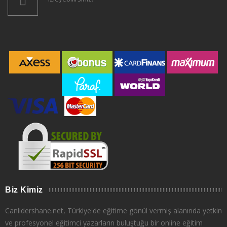
Biz Kimiz
Canlidershane.net, Türkiye'de eğitime gönül vermiş alanında yetkin
ve profesyonel eğitimci yazarların buluştuğu bir online eğitim