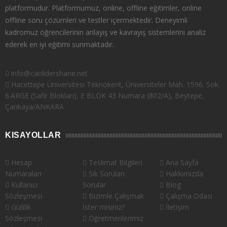
platformudur. Platformumuz, online, offline eğitimler, online
offline soru çözümleri ve testler içermektedir. Deneyimli
kadromuz öğrencilerinin anlayış ve kavrayış sistemlerini analiz
ederek en iyi eğitimi sunmaktadır.
info@canlidershane.net
Hacettepe Üniversitesi Teknokent, Üniversiteler Mah. 1596. Sok.
6.ARGE (Safir Blokları), E BLOK 43 Numara (802/A), Beytepe,
Çankaya/ANKARA
KISAYOLLAR
Hesap
Teslimat Bilgileri
Ana Sayfa
Numaraları
Sık Sorulan
Hakkımızda
Kullanıcı
Sorular
Blog
Sözleşmesi
Bizimle Çalışmak
Çalışma Odası
Gizlilik
İster misiniz?
İletişim
Sözleşmesi
Öğretmenlerimiz